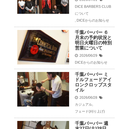
DICE BARBERS CLUB
について
,
DICEからのお知らせ
千葉バーバー ６
月末の予約状況と
明日火曜日の特別
営業について
2026/06/29
DICEからのお知らせ
千葉バーバー ミ
ドルフェードアイ
ロンクロップスタ
イル
2026/06/28
カジュアル
,
フェード(刈り上げ)
千葉バーバー 週
末27日(土)28日