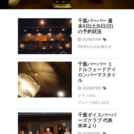
千葉バーバー 週
末4日(土)5日(日)
の予約状況
2026/07/04
DICEからのお知らせ
千葉バーバー ミ
ドルフェードアイ
ロンパーマスタイ
ル
2026/07/03
クラシカル
,
フェード(刈り上げ)
千葉ダイスバーバ
ーズクラブ 代表
米本より
2026/07/01