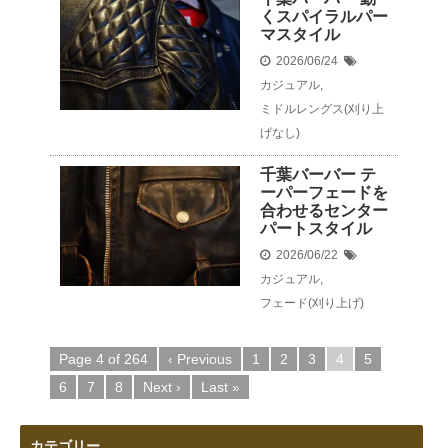
くスパイラルパー
マスタイル
2026/06/24
カジュアル
,
ミドルレングス(刈り上
げなし)
千葉バーバー テ
ーパーフェードを
合わせるセンター
パートスタイル
2026/06/22
カジュアル
,
フェード(刈り上げ)
Page 4 of 264
‹ Previous
1
2
3
4
5
6
7
8
Next ›
Last »
カテゴリー