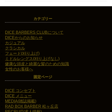
カテゴリー
DICE BARBERS CLUBについて
DICEからのお知らせ
カジュアル
クラシカル
フェード(刈り上げ)
ミドルレングス(刈り上げなし)
健康な頭皮と綺麗な髪のための知識
女性のお客様へ
固定ページ
DICE コンセプト
DICE メニュー
MEDIA(雑誌掲載)
RAD BOX BARBER 松ヶ丘店
RECRUIT(求人情報)