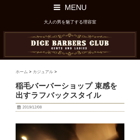
MENU
大人の男を魅了する理容室
ホーム
>
カジュアル
>
稲毛バーバーショップ 束感を
出すラフバックスタイル
2019/12/08