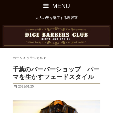
MENU
大人の男を魅了する理容室
ホーム
>
クラシカル
>
千葉のバーバーショップ パー
マを生かすフェードスタイル
2021/01/25