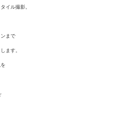
スタイル撮影。
ョンまで
をします。
観を
を