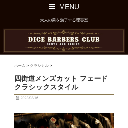
MENU
大人の男を魅了する理容室
ホーム
>
クラシカル
>
四街道メンズカット フェード
クラシックスタイル
2023/03/16