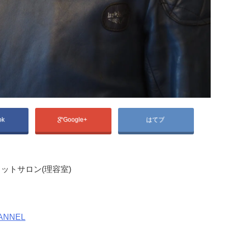
ok
Google+
はてブ
ットサロン(理容室)
ANNEL