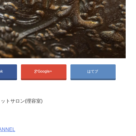
ok
Google+
はてブ
ットサロン(理容室)
ANNEL