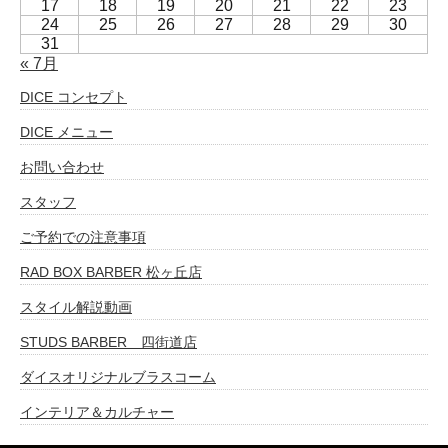
17
18
19
20
21
22
23
24
25
26
27
28
29
30
31
« 7月
DICE コンセプト
DICE メニュー
お問い合わせ
スタッフ
ご予約での注意事項
RAD BOX BARBER 松ヶ丘店
スタイル解説動画
STUDS BARBER 四街道店
ダイスオリジナルブラスコーム
インテリア＆カルチャー