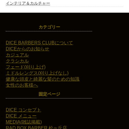
インテリア＆カルチャー
カテゴリー
DICE BARBERS CLUBについて
DICEからのお知らせ
カジュアル
クラシカル
フェード(刈り上げ)
ミドルレングス(刈り上げなし)
健康な頭皮と綺麗な髪のための知識
女性のお客様へ
固定ページ
DICE コンセプト
DICE メニュー
MEDIA(雑誌掲載)
RAD BOX BARBER 松ヶ丘店