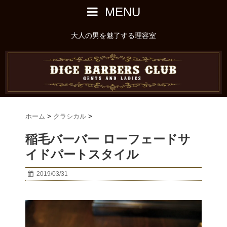
MENU
大人の男を魅了する理容室
ホーム
>
クラシカル
>
稲毛バーバー ローフェードサ
イドパートスタイル
2019/03/31